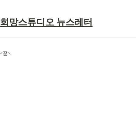
희망스튜디오 뉴스레터
<끝>.